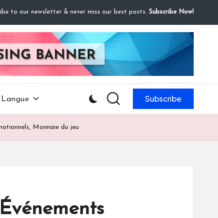
ibe to our newsletter & never miss our best posts.
Subscribe Now!
Subscribe
Langue
otionnels, Monnaie du jeu
 Événements