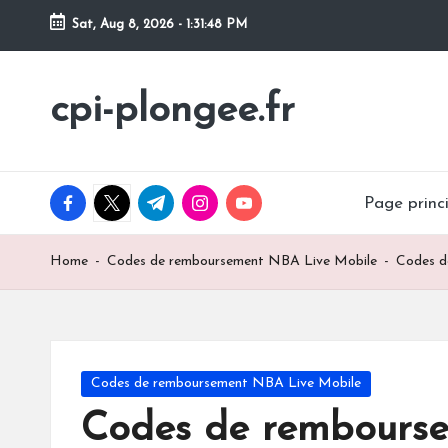
Sat, Aug 8, 2026
-
1:31:49 PM
Skip
to
cpi-plongee.fr
content
facebook.com
twitter.com
t.me
instagram.com
youtube.com
Page princ
Home
-
Codes de remboursement NBA Live Mobile
-
Codes d
Posted
Codes de remboursement NBA Live Mobile
in
Codes de rembourse