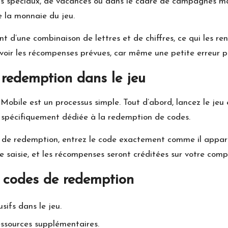
s spéciaux, de vacances ou dans le cadre de campagnes mar
 la monnaie du jeu.
 d’une combinaison de lettres et de chiffres, ce qui les re
voir les récompenses prévues, car même une petite erreur p
redemption dans le jeu
bile est un processus simple. Tout d’abord, lancez le jeu
on spécifiquement dédiée à la redemption de codes.
 de redemption, entrez le code exactement comme il apparaî
e saisie, et les récompenses seront créditées sur votre compt
s codes de redemption
sifs dans le jeu.
essources supplémentaires.