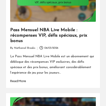
Pass Mensuel NBA Live Mobile :
récompenses VIP, défis spéciaux, prix
bonus
By
Nathaniel Brooks
06/03/2026
Posted
by
Le Pass Mensuel NBA Live Mobile est un abonnement qui
débloque des récompenses VIP exclusives, des défis
spéciaux et des prix bonus, améliorant considérablement
l’expérience de jeu pour les joueurs…
Read More