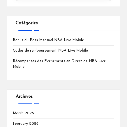
Catégories
Bonus du Pass Mensuel NBA Live Mobile
Codes de remboursement NBA Live Mobile
Récompenses des Événements en Direct de NBA Live
Mobile
Archives
March 2026
February 2026