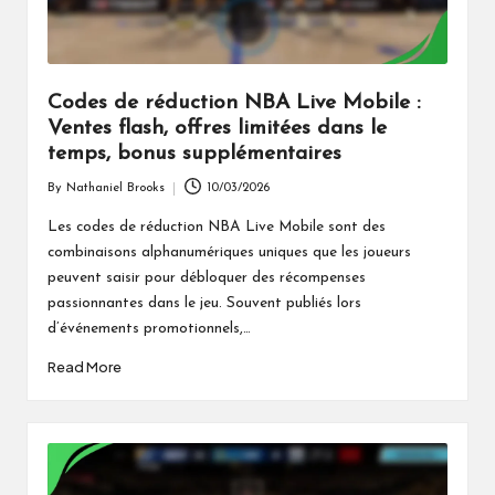
Codes de réduction NBA Live Mobile :
Ventes flash, offres limitées dans le
temps, bonus supplémentaires
By
Nathaniel Brooks
10/03/2026
Posted
by
Les codes de réduction NBA Live Mobile sont des
combinaisons alphanumériques uniques que les joueurs
peuvent saisir pour débloquer des récompenses
passionnantes dans le jeu. Souvent publiés lors
d’événements promotionnels,…
Read More