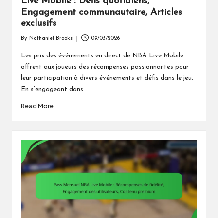
Live Mobile : Défis quotidiens,
Engagement communautaire, Articles
exclusifs
By
Nathaniel Brooks
09/03/2026
Posted
by
Les prix des événements en direct de NBA Live Mobile
offrent aux joueurs des récompenses passionnantes pour
leur participation à divers événements et défis dans le jeu.
En s’engageant dans…
Read More