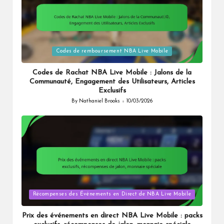
Posted
Codes de remboursement NBA Live Mobile
in
Codes de Rachat NBA Live Mobile : Jalons de la
Communauté, Engagement des Utilisateurs, Articles
Exclusifs
By
Nathaniel Brooks
10/03/2026
Posted
by
Posted
Récompenses des Événements en Direct de NBA Live Mobile
in
Prix des événements en direct NBA Live Mobile : packs